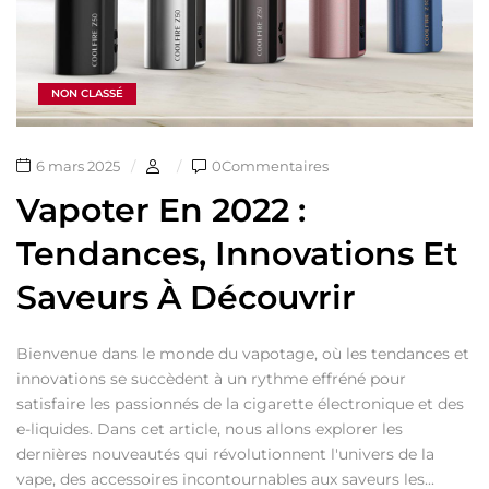
NON CLASSÉ
6 mars 2025
0Commentaires
Vapoter En 2022 :
Tendances, Innovations Et
Saveurs À Découvrir
Bienvenue dans le monde du vapotage, où les tendances et
innovations se succèdent à un rythme effréné pour
satisfaire les passionnés de la cigarette électronique et des
e-liquides. Dans cet article, nous allons explorer les
dernières nouveautés qui révolutionnent l'univers de la
vape, des accessoires incontournables aux saveurs les...