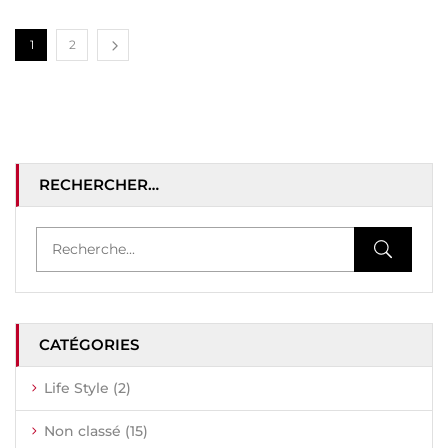
1
2
RECHERCHER…
CATÉGORIES
Life Style
(2)
Non classé
(15)