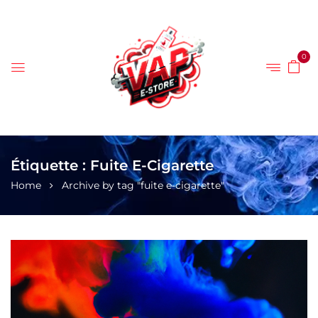
0
Étiquette :
Fuite E-Cigarette
Home
Archive by tag "fuite e-cigarette"