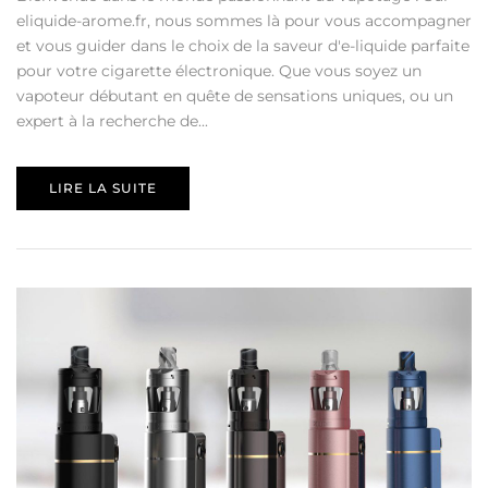
eliquide-arome.fr, nous sommes là pour vous accompagner
et vous guider dans le choix de la saveur d'e-liquide parfaite
pour votre cigarette électronique. Que vous soyez un
vapoteur débutant en quête de sensations uniques, ou un
expert à la recherche de...
LIRE LA SUITE