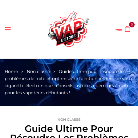
0
Home
Non classé
Guide ultime pour résoudre les
problèmes de fuite et optimiser le fonctionnement de votre
cigarette électronique : conseils, astuces et erreurs à éviter
pour les vapoteurs débutants !
NON CLASSÉ
Guide Ultime Pour
Résoudre Les Problèmes