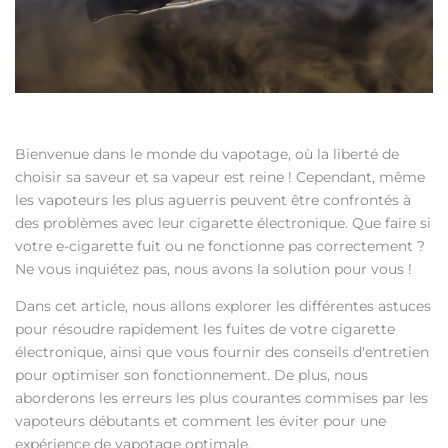
Bienvenue dans le monde du vapotage, où la liberté de
choisir sa saveur et sa vapeur est reine ! Cependant, même
les vapoteurs les plus aguerris peuvent être confrontés à
des problèmes avec leur cigarette électronique. Que faire si
votre e-cigarette fuit ou ne fonctionne pas correctement ?
Ne vous inquiétez pas, nous avons la solution pour vous !
Dans cet article, nous allons explorer les différentes astuces
pour résoudre rapidement les fuites de votre cigarette
électronique, ainsi que vous fournir des conseils d'entretien
pour optimiser son fonctionnement. De plus, nous
aborderons les erreurs les plus courantes commises par les
vapoteurs débutants et comment les éviter pour une
expérience de vapotage optimale.