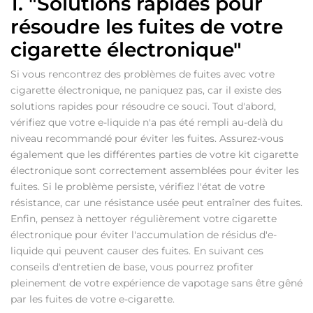
1. "Solutions rapides pour
résoudre les fuites de votre
cigarette électronique"
Si vous rencontrez des problèmes de fuites avec votre
cigarette électronique, ne paniquez pas, car il existe des
solutions rapides pour résoudre ce souci. Tout d'abord,
vérifiez que votre e-liquide n'a pas été rempli au-delà du
niveau recommandé pour éviter les fuites. Assurez-vous
également que les différentes parties de votre kit cigarette
électronique sont correctement assemblées pour éviter les
fuites. Si le problème persiste, vérifiez l'état de votre
résistance, car une résistance usée peut entraîner des fuites.
Enfin, pensez à nettoyer régulièrement votre cigarette
électronique pour éviter l'accumulation de résidus d'e-
liquide qui peuvent causer des fuites. En suivant ces
conseils d'entretien de base, vous pourrez profiter
pleinement de votre expérience de vapotage sans être gêné
par les fuites de votre e-cigarette.