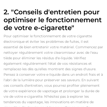
2. "Conseils d'entretien pour
optimiser le fonctionnement
de votre e-cigarette"
Pour optimiser le fonctionnement de votre cigarette
électronique et éviter les problèmes de fuites, il est
essentiel de bien entretenir votre matériel. Commencez par
nettoyer régulièrement votre clearomiseur avec de l'eau
tiède pour éliminer les résidus d'e-liquide. Vérifiez
également régulièrement l'état de vos résistances et
remplacez-les dès qu'elles montrent des signes d'usure.
Pensez à conserver votre e-liquide dans un endroit frais et à
l'abri de la lumière pour préserver ses saveurs. En suivant
ces conseils d'entretien, vous pourrez profiter pleinement
de votre expérience de vapotage et prolonger la durée de
vie de votre e-cigarette. N'hésitez pas à explorer les
tendances du vapotage, les innovations en matière de