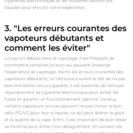
cigarettes électroniques et les nouvelles saveurs d'e-
liquides pour enrichir votre expérience.
3. "Les erreurs courantes des
vapoteurs débutants et
comment les éviter"
Lorsqu'on débute dans le vapotage, il est fréquent de
commettre certaines erreurs qui peuvent impacter
l'expérience de vapotage. Parmi les erreurs courantes des
vapoteurs débutants, on retrouve souvent le fait de ne pas
bien entretenir son e-cigarette. Il est essentiel de nettoyer
régulièrement sa cigarette électronique pour éviter les
fuites et garantir un fonctionnement optimal. De plus,
certains vapoteurs novices peuvent ne pas choisir le bon
ratio PG/VG pour leur e-liquide, ce qui peut altérer le goût
et la qualité de la vape. Enfin, il est important de bien doser
sa nicotine pour éviter tout désagrément. En suivant ces