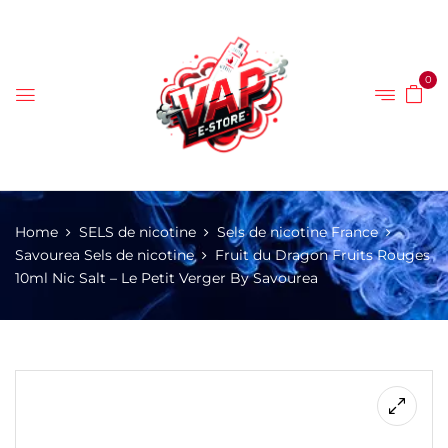
0
Home
SELS de nicotine
Sels de nicotine France
Savourea Sels de nicotine
Fruit du Dragon Fruits Rouges
10ml Nic Salt – Le Petit Verger By Savourea