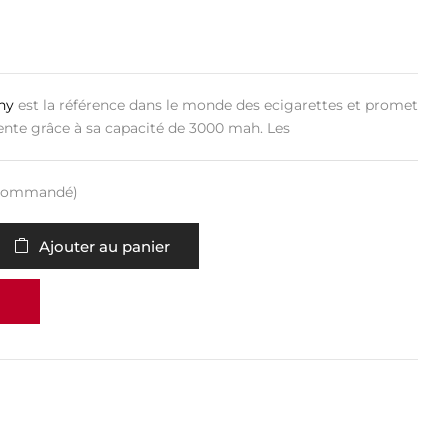
ny
est la référence dans le monde des ecigarettes et promet
te grâce à sa capacité de 3000 mah. Les
e commandé)
Ajouter au panier