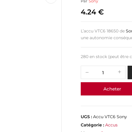
Par
Sony
4.24
€
L’accu VTC6 18650 de
So
une autonomie conséquen
280 en stock (peut êtr
Acheter
UGS :
Accu VTC6 Sony
Catégorie :
Accus