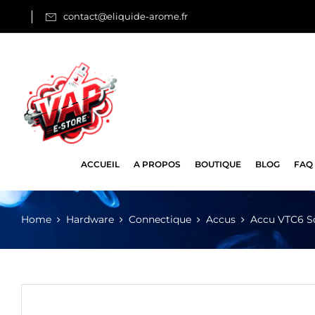
contact@eliquide-arome.fr
ACCUEIL
A PROPOS
BOUTIQUE
BLOG
FAQ
Home
Hardware
Connectique
Accus
Accu VTC6 S