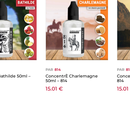
PAR
814
PAR
8
athilde 50ml –
ConcentrÈ Charlemagne
Conce
50ml – 814
814
15.01
€
15.0