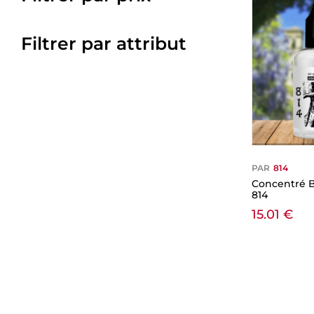
Filtrer par attribut
PAR
814
Concentré B
814
15.01
€