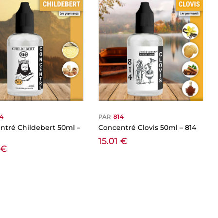
14
PAR
814
ntré Childebert 50ml –
Concentré Clovis 50ml – 814
15.01
€
1
€