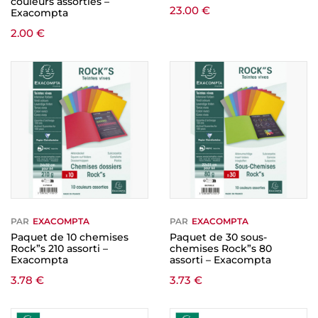
couleurs assorties –
23.00
€
Exacompta
2.00
€
PAR
EXACOMPTA
PAR
EXACOMPTA
Paquet de 10 chemises
Paquet de 30 sous-
Rock”s 210 assorti –
chemises Rock”s 80
Exacompta
assorti – Exacompta
3.78
€
3.73
€