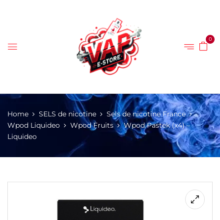
0
Home
SELS de nicotine
Sels de nicotine France
Wpod Liquideo
Wpod Fruits
Wpod Pastek (x4) –
Liquideo