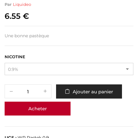
Par
Liquideo
6.55
€
Une bonne pastèque
NICOTINE
Ajouter au panier
Acheter
UGS :
WP Pastek 0.9