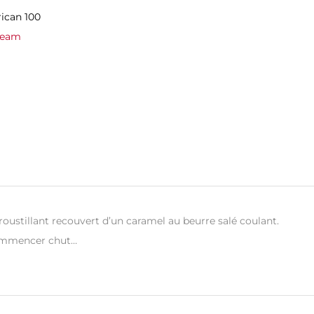
ican 100
ream
ustillant recouvert d’un caramel au beurre salé coulant.
 commencer chut…