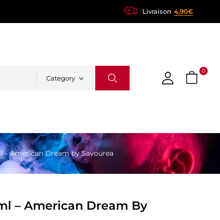
Livraison
4,90€
0
Category
l – American Dream by Savourea
ml – American Dream By