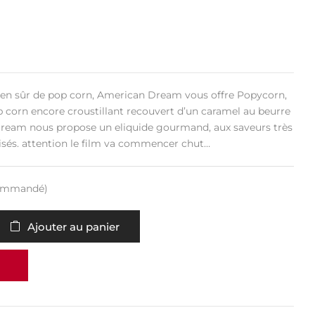
en sûr de pop corn, American Dream vous offre Popycorn,
p corn encore croustillant recouvert d’un caramel au beurre
Dream nous propose un eliquide gourmand, aux saveurs très
risés. attention le film va commencer chut…
commandé)
Ajouter au panier