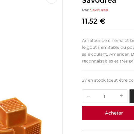
Savourea
Par
Savourea
11.52
€
Amateur de cinéma et bi
le goût inimitable du po
salé coulant. American 
reconnaisables et très p
27 en stock (peut être 
Acheter