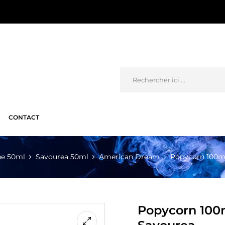
CONTACT
pe 50ml
Savourea 50ml
American Dream
Popycorn 100m
Popycorn 100