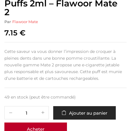
Puffs 2ml – Flawoor Mate
2
Par
Flawoor Mate
7.15
€
Cette saveur va vous donner l’impression de croquer à
pleines dents dans une bonne pomme croustillante. La
nouvelle gamme Mate 2 propose une e-cigarette jetable
plus responsable et plus savoureuse. Cette puff est munie
d’une batterie et de cartouches rechargeables.
49 en stock (peut être commandé)
Ajouter au panier
Acheter