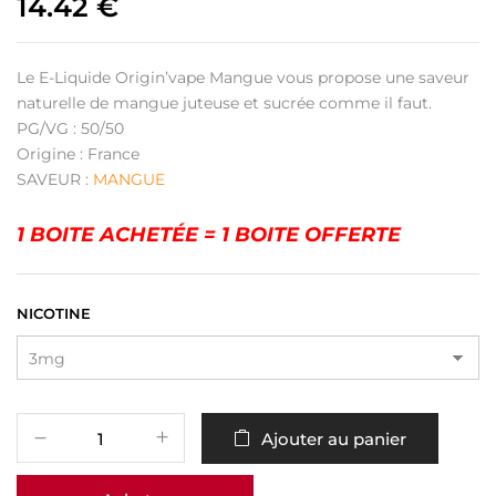
14.42
€
Le E-Liquide Origin’vape Mangue vous propose une saveur
naturelle de mangue juteuse et sucrée comme il faut.
PG/VG : 50/50
Origine : France
SAVEUR :
MANGUE
1 BOITE ACHETÉE = 1 BOITE OFFERTE
NICOTINE
Ajouter au panier