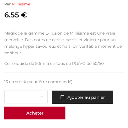
Par
Millésime
6.55
€
Magik de la gamme E-llusion de Millésime est une vraie
merveille. Des notes de cerise, cassis et violette pour un
mélange hyper savoureux et frais. Un véritable moment de
bonheur.
Cet eliquide de 50ml a un taux de PG/VG de 50/50.
13 en stock (peut être commandé)
Ajouter au panier
Acheter