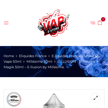
0
Home
Eliquides France
E-liquides Français Shake N
Vape 50ml
Millésime 50ml
E-LLUSION - Millésime
Magik 50ml – E-llusion by Millésime