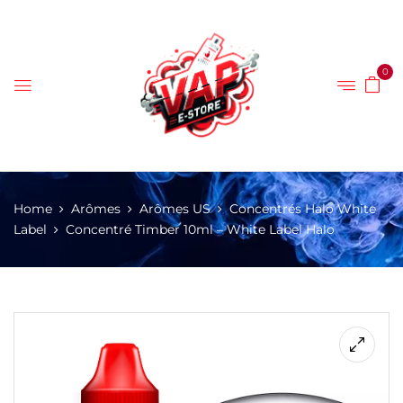
0
Home
Arômes
Arômes US
Concentrés Halo White
Label
Concentré Timber 10ml – White Label Halo