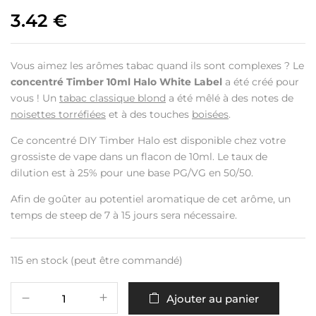
3.42
€
Vous aimez les arômes tabac quand ils sont complexes ? Le
concentré Timber 10ml Halo White Label
a été créé pour
vous ! Un
tabac classique blond
a été mêlé à des notes de
noisettes torréfiées
et à des touches
boisées
.
Ce concentré DIY Timber Halo est disponible chez votre
grossiste de vape dans un flacon de 10ml. Le taux de
dilution est à 25% pour une base PG/VG en 50/50.
Afin de goûter au potentiel aromatique de cet arôme, un
temps de steep de 7 à 15 jours sera nécessaire.
115 en stock (peut être commandé)
Ajouter au panier