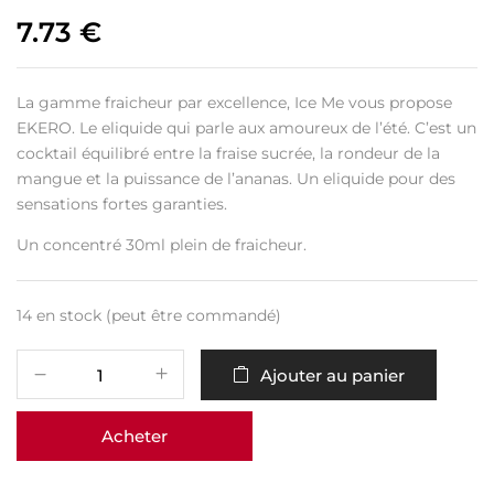
7.73
€
La gamme fraicheur par excellence, Ice Me vous propose
EKERO. Le eliquide qui parle aux amoureux de l’été. C’est un
cocktail équilibré entre la fraise sucrée, la rondeur de la
mangue et la puissance de l’ananas. Un eliquide pour des
sensations fortes garanties.
Un concentré 30ml plein de fraicheur.
14 en stock (peut être commandé)
Ajouter au panier
Acheter