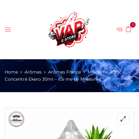
0
Home
Arômes
Arômes France
Millésime 30ml
Concentré Ekero 30ml – Ice me by Millésime