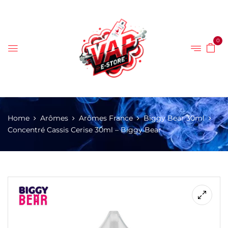
0
Home
Arômes
Arômes France
Biggy Bear 30ml
Concentré Cassis Cerise 30ml – Biggy Bear