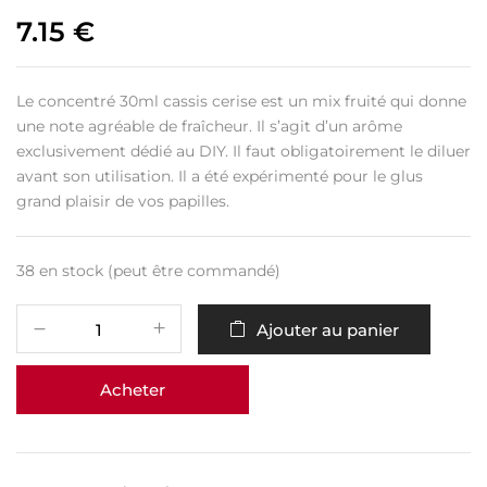
7.15
€
Le concentré 30ml cassis cerise est un mix fruité qui donne
une note agréable de fraîcheur. Il s’agit d’un arôme
exclusivement dédié au DIY. Il faut obligatoirement le diluer
avant son utilisation. Il a été expérimenté pour le glus
grand plaisir de vos papilles.
38 en stock (peut être commandé)
Ajouter au panier
Acheter