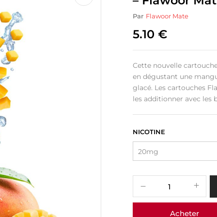
– Flawoor Mat
Par
Flawoor Mate
5.10
€
Cette nouvelle cartouch
en dégustant une mangue 
glacé. Les cartouches F
les additionner avec les 
NICOTINE
Acheter