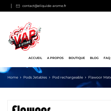
contact@eliquide-arome.fr
ACCUEIL
A PROPOS
BOUTIQUE
BLOG
FAQ
Home
Pods Jetables
Pod rechargeable
Flawoor Mat