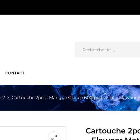
CONTACT
e 2
Cartouche 2pcs : Mangue Glacée 600 puffs 2ml – Flawoor 
Cartouche 2pc