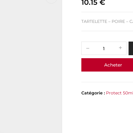
10.15
€
TARTELETTE – POIRE – 
Acheter
Catégorie :
Protect 50m