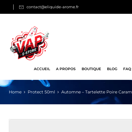
contact@eliquide-arome.fr
ACCUEIL
A PROPOS
BOUTIQUE
BLOG
FAQ
Home
Protect 50ml
Automne – Tartelette Poire Caram