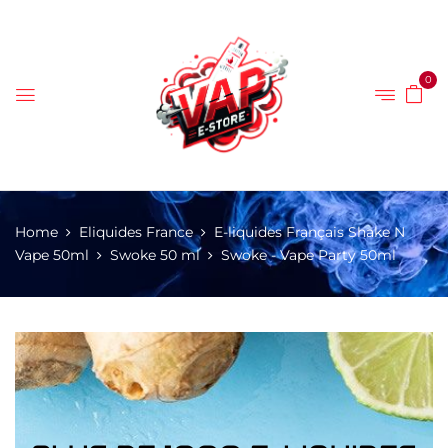
0
Home
Eliquides France
E-liquides Français Shake N
Vape 50ml
Swoke 50 ml
Swoke - Vape Party 50ml