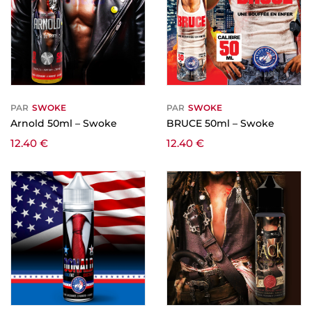
PAR
SWOKE
PAR
SWOKE
Arnold 50ml – Swoke
BRUCE 50ml – Swoke
12.40
€
12.40
€