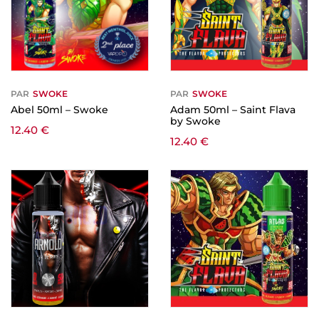
PAR
SWOKE
PAR
SWOKE
Abel 50ml – Swoke
Adam 50ml – Saint Flava
by Swoke
12.40
€
12.40
€