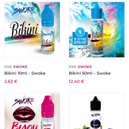
PAR
SWOKE
PAR
SWOKE
Bikini 10ml – Swoke
Bikini 50ml – Swoke
2.63
€
12.40
€