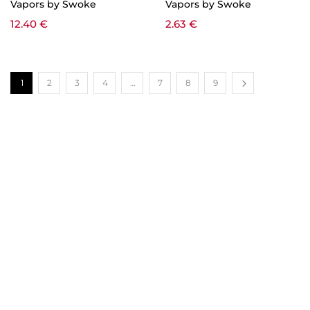
Vapors by Swoke
Vapors by Swoke
12.40
€
2.63
€
1
2
3
4
…
7
8
9