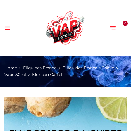
0
Home
Eliquides France
E-liquides Français Shake N
Vape 50ml
Mexican Cartel