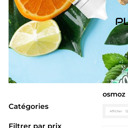
P
osmoz
Catégories
Afficher
1
Filtrer par prix