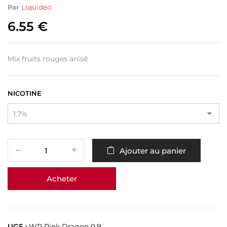
Par
Liquideo
6.55
€
Mix fruits rouges anisé
NICOTINE
Ajouter au panier
Acheter
UGS :
WP Pink Dragon 0.9