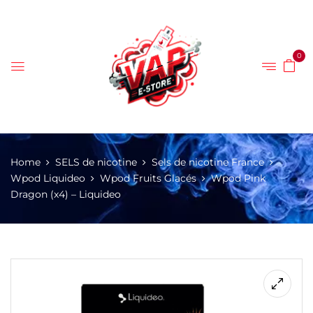
0
Home
SELS de nicotine
Sels de nicotine France
Wpod Liquideo
Wpod Fruits Glacés
Wpod Pink
Dragon (x4) – Liquideo