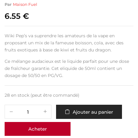
Par
Maison Fuel
6.55
€
Wiki Pep’s va suprendre les amateurs de la vape en
proposant un mix de la fameuse boisson, cola, avec des
fruits exotiques à base de kiwi et fruits du dragon.
Ce mélange audacieux est le liquide parfait pour une dose
de fraîcheur garantie. Cet eliquide de 50ml contient un
dosage de 50/50 en PG/VG.
28 en stock (peut être commandé)
Ajouter au panier
Acheter