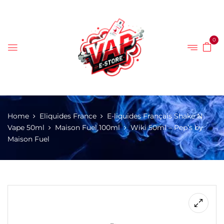
0
Home
Eliquides France
E-liquides Français Shake N
Vape 50ml
Maison Fuel 100ml
Wiki 50ml – Pep’s by
Maison Fuel