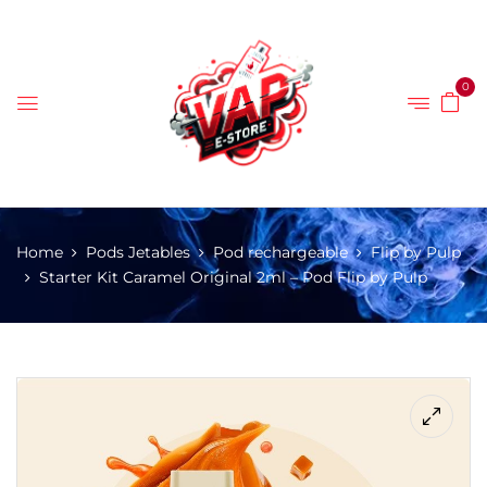
0
Home
Pods Jetables
Pod rechargeable
Flip by Pulp
Starter Kit Caramel Original 2ml – Pod Flip by Pulp