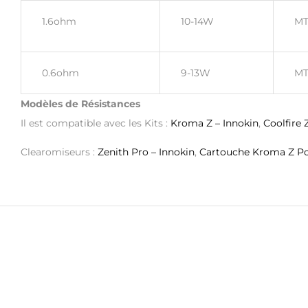
1.6ohm
10-14W
MT
0.6ohm
9-13W
MT
Modèles de Résistances
Il est compatible avec les Kits :
Kroma Z – Innokin
,
Coolfire 
Clearomiseurs :
Zenith Pro – Innokin
,
Cartouche Kroma Z P