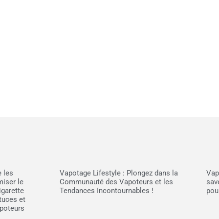
e les
Vapotage Lifestyle : Plongez dans la
Vap
miser le
Communauté des Vapoteurs et les
sav
igarette
Tendances Incontournables !
pou
tuces et
apoteurs