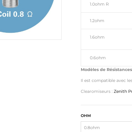
1.0ohm R
1.2ohm
1.6ohm
0.6ohm
Modèles de Résistances
Il est compatible avec les
Clearomiseurs :
Zenith P
OHM