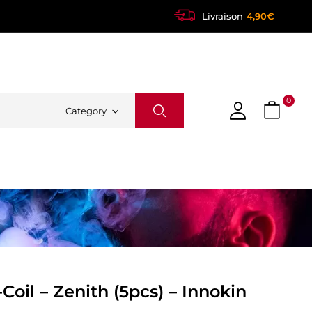
Livraison
4,90€
0
Category
Coil – Zenith (5pcs) – Innokin