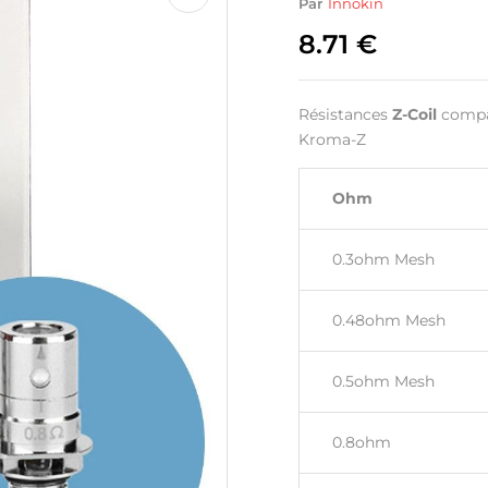
Par
Innokin
8.71
€
Résistances
Z-Coil
compat
Kroma-Z
Ohm
0.3ohm Mesh
0.48ohm Mesh
0.5ohm Mesh
0.8ohm