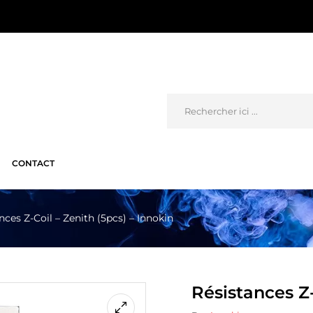
CONTACT
nces Z-Coil – Zenith (5pcs) – Innokin
Résistances Z-