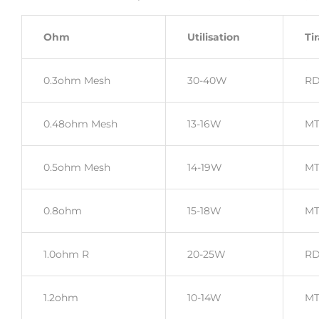
Ohm
Utilisation
Ti
0.3ohm Mesh
30-40W
RD
0.48ohm Mesh
13-16W
MT
0.5ohm Mesh
14-19W
MT
0.8ohm
15-18W
MT
1.0ohm R
20-25W
RD
1.2ohm
10-14W
MT