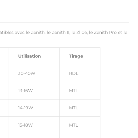
ibles avec le Zenith, le Zenith II, le Zlide, le Zenith Pro et le
Utilisation
Tirage
30-40W
RDL
13-16W
MTL
14-19W
MTL
15-18W
MTL