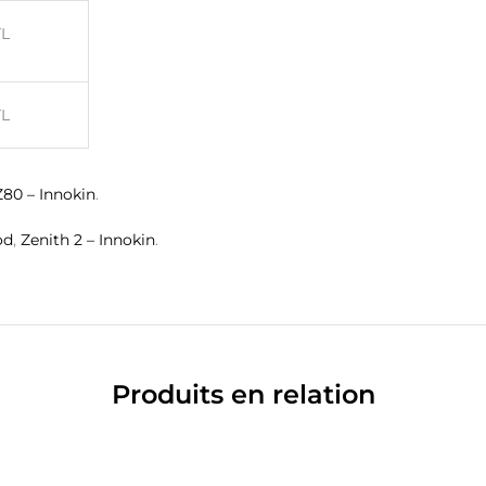
L
L
Z80 – Innokin
.
od
,
Zenith 2 – Innokin
.
Produits en relation