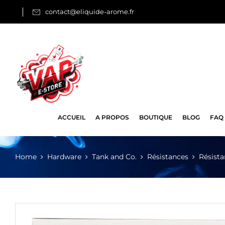
contact@eliquide-arome.fr
ACCUEIL
A PROPOS
BOUTIQUE
BLOG
FAQ
Home
Hardware
Tank and Co.
Résistances
Résista