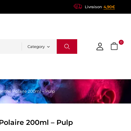
Livraison
4,90€
0
Category
nthe Polaire 200ml – Pulp
olaire 200ml – Pulp