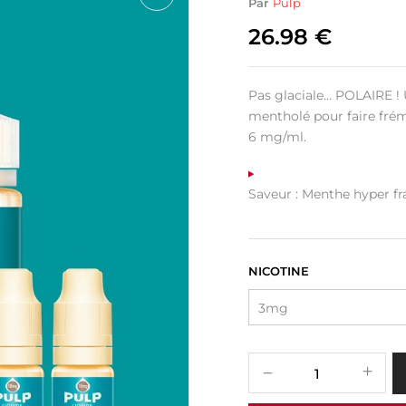
Par
Pulp
26.98
€
Pas glaciale… POLAIRE ! 
mentholé pour faire frémi
6 mg/ml.
Saveur : Menthe hyper fr
NICOTINE