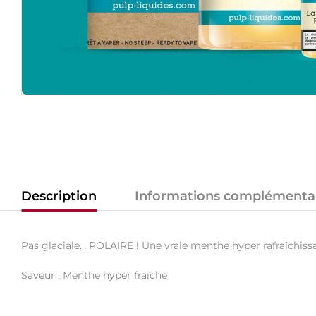
Description
Informations complémenta
Pas glaciale… POLAIRE ! Une vraie menthe hyper rafraîchissan
Saveur : Menthe hyper fraîche