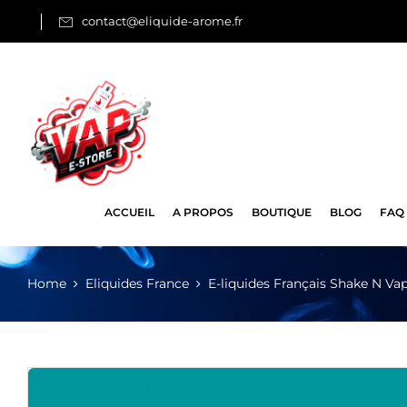
contact@eliquide-arome.fr
ACCUEIL
A PROPOS
BOUTIQUE
BLOG
FAQ
Home
Eliquides France
E-liquides Français Shake N Va