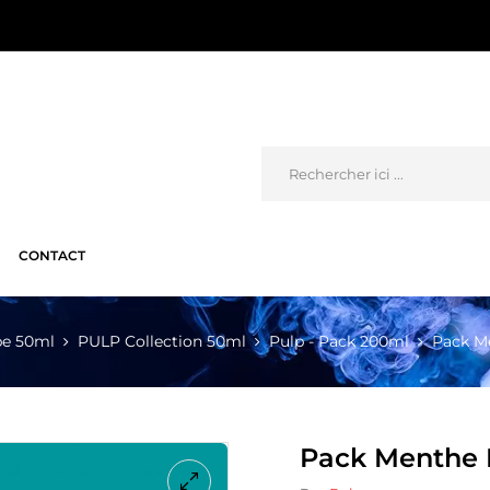
CONTACT
pe 50ml
PULP Collection 50ml
Pulp - Pack 200ml
Pack Me
Pack Menthe P