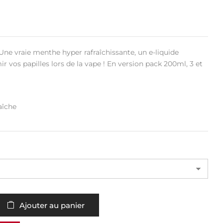
Une vraie menthe hyper rafraîchissante, un e-liquide
r vos papilles lors de la vape ! En version pack 200ml, 3 et
aîche
Ajouter au panier