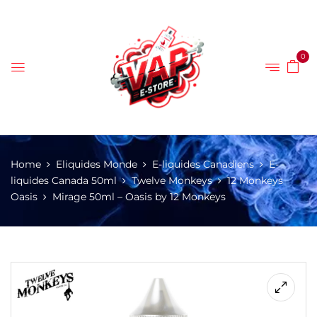
0
Home
Eliquides Monde
E-liquides Canadiens
E-
liquides Canada 50ml
Twelve Monkeys
12 Monkeys
Oasis
Mirage 50ml – Oasis by 12 Monkeys