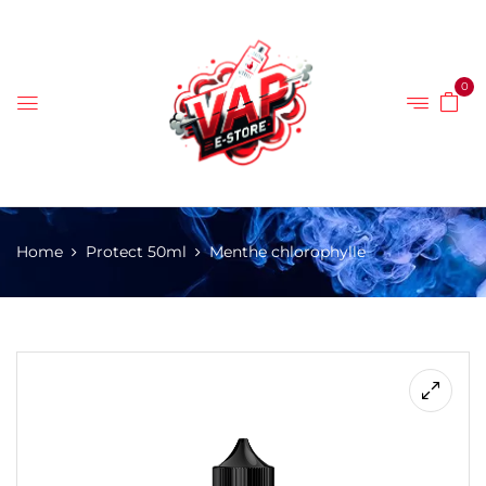
0
Home
Protect 50ml
Menthe chlorophylle