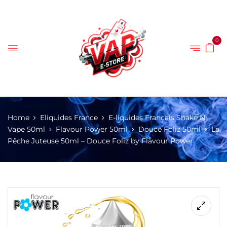
0
Home
Eliquides France
E-liquides Français Shake N
Vape 50ml
Flavour Power 50ml
Douce Foliz 50ml
La
Pêche Juteuse 50ml – Douce Foliz by Flavour Power