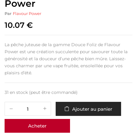
Power
Par
Flavour Power
10.07
€
La pêche juteuse de la gamme Douce Foliz de Flavour
Power est une création succulente pour savourer toute la
générosité et la douceur d’une pêche bien mûre. Laissez-
vous charmer par une vape fruitée, ensoleillée pour vos
plaisirs d’été.
31 en stock (peut être commandé)
Ajouter au panier
Acheter