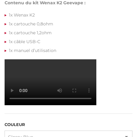
Contenu du kit Wenax K2 Geevape :
1x Wenax K2
1x cartouche 0,8ohm
1x cartouche 1,2ohm
1x câble USB-C
1x manuel d’utilisation
COULEUR