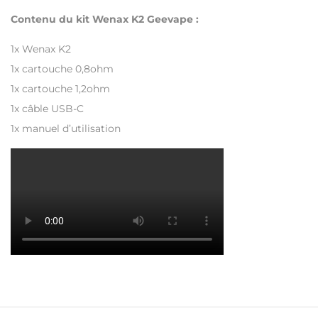
Contenu du kit Wenax K2 Geevape :
1x Wenax K2
1x cartouche 0,8ohm
1x cartouche 1,2ohm
1x câble USB-C
1x manuel d’utilisation