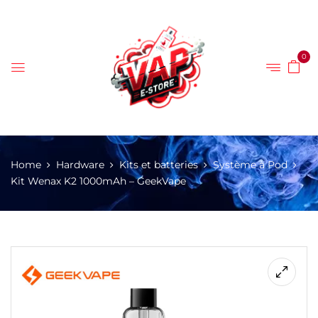
0
Home
Hardware
Kits et batteries
Système à Pod
Kit Wenax K2 1000mAh – GeekVape