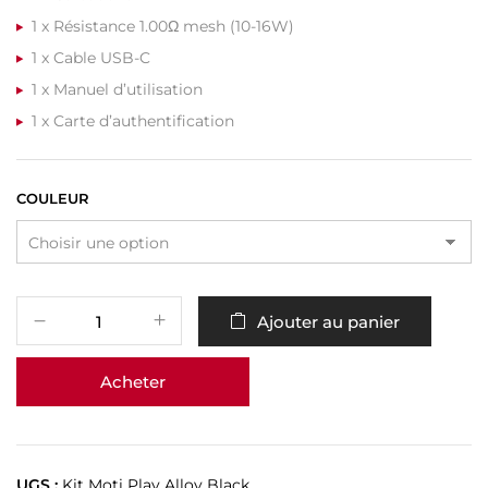
1 x Résistance 1.00Ω mesh (10-16W)
1 x Cable USB-C
1 x Manuel d’utilisation
1 x Carte d’authentification
COULEUR
Ajouter au panier
Acheter
UGS :
Kit Moti Play Alloy Black