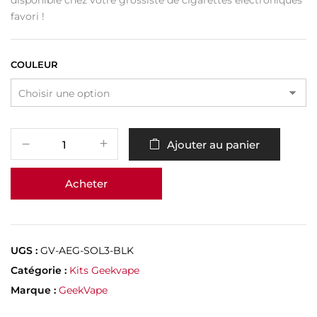
disponible chez votre grossiste de cigarettes électroniques
favori !
COULEUR
Ajouter au panier
Acheter
UGS :
GV-AEG-SOL3-BLK
Catégorie :
Kits Geekvape
Marque :
GeekVape