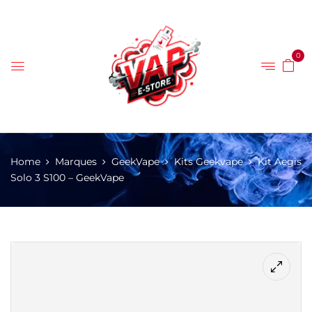
0
Home
Marques
GeekVape
Kits Geekvape
Kit Aegis
Solo 3 S100 – GeekVape