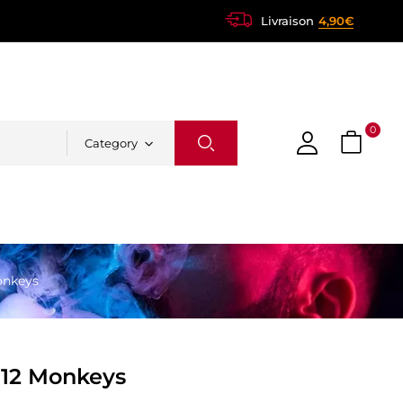
Livraison
4,90€
0
Category
onkeys
 12 Monkeys