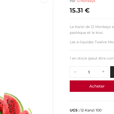
Par
12 Monkeys
15.31
€
Le Kanzi de 12 Monkeys es
pastèque et le kiwi.
Les e-liquides Twelve Mo
1 en stock (peut être c
Acheter
UGS :
12-Kanzi 100