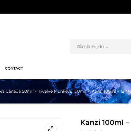
CONTACT
des Canada 50ml
Twelve Monkeys 100ml
Kanzi 100ml – 12 M
Kanzi 100ml –