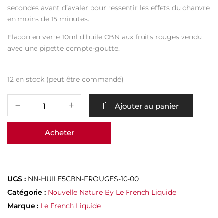
secondes avant d’avaler pour ressentir les effets du chanvre
en moins de 15 minutes.
Flacon en verre 10ml d’huile CBN aux fruits rouges vendu
avec une pipette compte-goutte.
12 en stock (peut être commandé)
Ajouter au panier
Acheter
UGS :
NN-HUILE5CBN-FROUGES-10-00
Catégorie :
Nouvelle Nature By Le French Liquide
Marque :
Le French Liquide