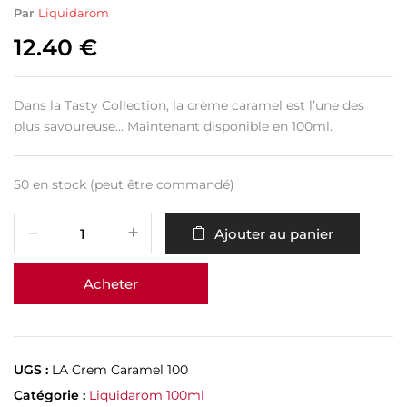
Par
Liquidarom
12.40
€
Dans la Tasty Collection, la crème caramel est l’une des
plus savoureuse… Maintenant disponible en 100ml.
50 en stock (peut être commandé)
Ajouter au panier
Acheter
UGS :
LA Crem Caramel 100
Catégorie :
Liquidarom 100ml