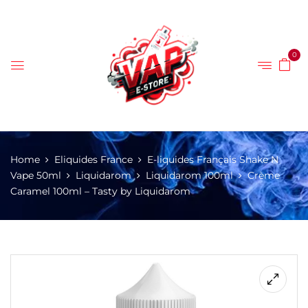
0
Home
Eliquides France
E-liquides Français Shake N
Vape 50ml
Liquidarom
Liquidarom 100ml
Crème
Caramel 100ml – Tasty by Liquidarom