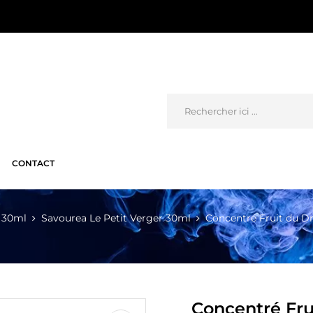
CONTACT
 30ml
Savourea Le Petit Verger 30ml
Concentré Fruit du D
Concentré Fr