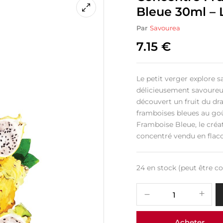
Bleue 30ml – 
Par
Savourea
7.15
€
Le petit verger explore s
délicieusement savoureux.
découvert un fruit du dra
framboises bleues au goû
Framboise Bleue, le créa
concentré vendu en flaco
24 en stock (peut être
Acheter