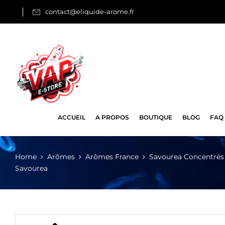
contact@eliquide-arome.fr
ACCUEIL
A PROPOS
BOUTIQUE
BLOG
FAQ
Home
Arômes
Arômes France
Savourea Concentrés
Savourea