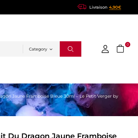
Livraison
4,90€
0
Category
ragon Jaune Framboise Bleue 30ml – Le Petit Verger by
uit Du Dragon Jaune Framboise