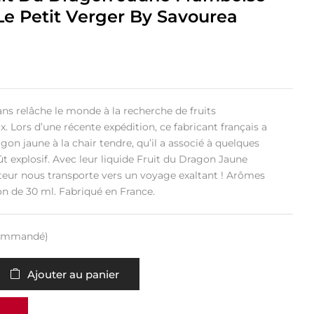
Le Petit Verger By Savourea
ans relâche le monde à la recherche de fruits
 Lors d’une récente expédition, ce fabricant français a
gon jaune à la chair tendre, qu’il a associé à quelques
t explosif. Avec leur liquide Fruit du Dragon Jaune
teur nous transporte vers un voyage exaltant ! Arômes
n de 30 ml. Fabriqué en France.
 commandé)
Ajouter au panier