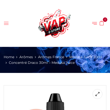
0
Home
Arômes
Arômes France
Medusa Juice 30ml
Concentré Draco 30ml – Medusa Juice