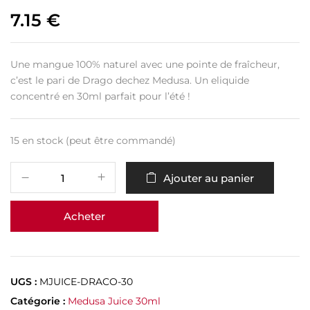
7.15
€
Une mangue 100% naturel avec une pointe de fraîcheur,
c’est le pari de Drago dechez Medusa. Un eliquide
concentré en 30ml parfait pour l’été !
15 en stock (peut être commandé)
Ajouter au panier
Acheter
UGS :
MJUICE-DRACO-30
Catégorie :
Medusa Juice 30ml