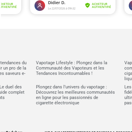
t tendances du
Vapotage Lifestyle : Plongez dans la
Vap
r un pro de la
Communauté des Vapoteurs et les
com
des saveurs e-
Tendances Incontournables !
cig
liqu
Le duel des
Plongez dans l’univers du vapotage :
Les
Guide complet
Découvrez les meilleures communautés
fidé
nts
en ligne pour les passionnés de
ult
cigarette électronique
pas