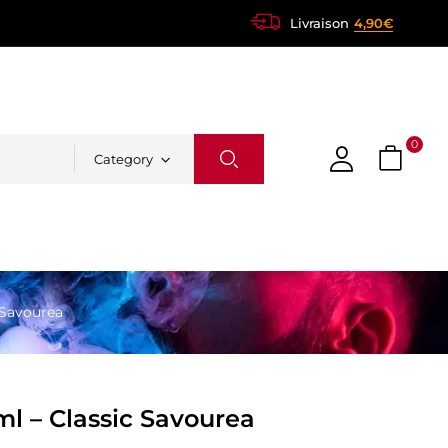
Livraison
4,90€
0
Category
c Savourea
0ml – Classic Savourea