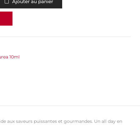
Ajouter au panier
urea 10ml
iquide aux saveurs puissantes et gourmandes. Un all day en