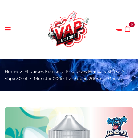
0
Home
Eliquides France
E-liquides Français Shake N
Vape 50ml
Monster 200ml
Boboc 200ml – Monster