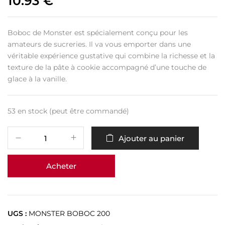
10.93
€
Boboc de Monster est spécialement conçu pour les
amateurs de sucreries. Il va vous emporter dans une
véritable expérience gustative qui combine la richesse et la
texture de la pâte à cookie accompagné d’une touche de
glace à la vanille.
53 en stock (peut être commandé)
Ajouter au panier
Acheter
UGS :
MONSTER BOBOC 200