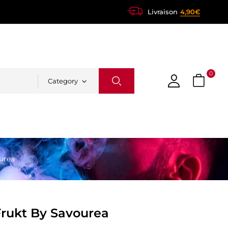
Livraison
4,90€
0
Category
urea
rukt By Savourea