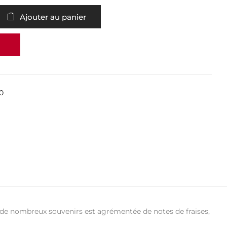
Ajouter au panier
0
r de nombreux souvenirs est agrémentée de notes de fraises,