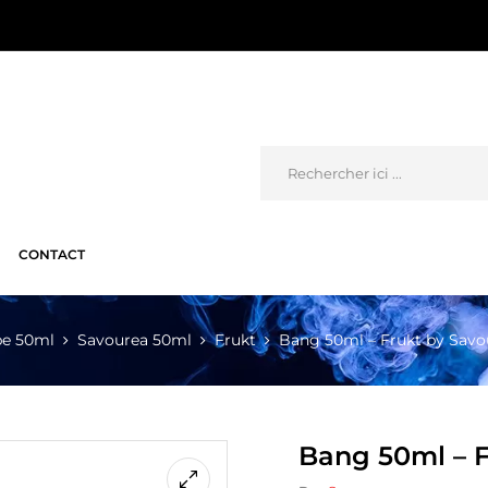
CONTACT
pe 50ml
Savourea 50ml
Frukt
Bang 50ml – Frukt by Savo
Bang 50ml – F