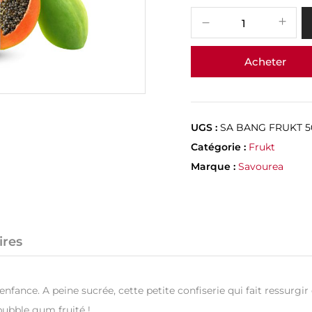
Acheter
UGS :
SA BANG FRUKT 5
Catégorie :
Frukt
Marque :
Savourea
ires
ance. A peine sucrée, cette petite confiserie qui fait ressurgi
bubble gum fruité !