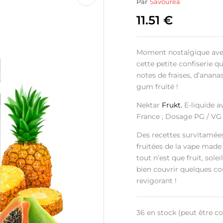
Par
Savourea
11.51
€
Moment nostalgique avec
cette petite confiserie 
notes de fraises, d’anana
gum fruité !
Nektar
Frukt.
E-liquide a
France ; Dosage PG / VG
Des recettes survitamées
fruitées de la vape made
tout n’est que fruit, sole
bien couvrir quelques co
revigorant !
36 en stock (peut être