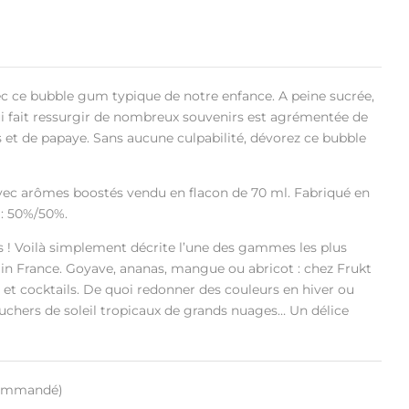
 ce bubble gum typique de notre enfance. A peine sucrée,
qui fait ressurgir de nombreux souvenirs est agrémentée de
s et de papaye. Sans aucune culpabilité, dévorez ce bubble
vec arômes boostés vendu en flacon de 70 ml. Fabriqué en
 : 50%/50%.
 ! Voilà simplement décrite l’une des gammes les plus
 in France. Goyave, ananas, mangue ou abricot : chez Frukt
il et cocktails. De quoi redonner des couleurs en hiver ou
uchers de soleil tropicaux de grands nuages… Un délice
 commandé)