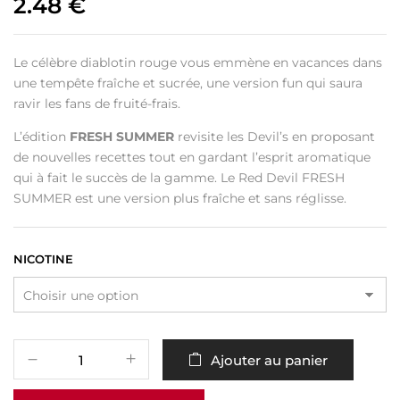
2.48
€
Le célèbre diablotin rouge vous emmène en vacances dans
une tempête fraîche et sucrée, une version fun qui saura
ravir les fans de fruité-frais.
L’édition
FRESH SUMMER
revisite les Devil’s en proposant
de nouvelles recettes tout en gardant l’esprit aromatique
qui à fait le succès de la gamme. Le Red Devil FRESH
SUMMER est une version plus fraîche et sans réglisse.
NICOTINE
Ajouter au panier