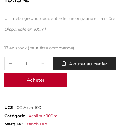
Un mélange onctueux entre le melon jaune et la mûre !
Disponible en 100ml.
17 en stock (peut être commandé)
Ajouter au panier
Acheter
UGS :
XC Aishi 100
Catégorie :
Xcalibur 100ml
Marque :
French Lab