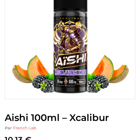
Aishi 100ml – Xcalibur
Par
French Lab
10.13
€