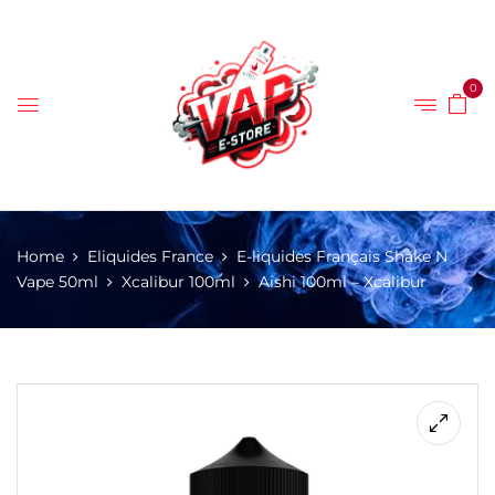
0
Home
Eliquides France
E-liquides Français Shake N
Vape 50ml
Xcalibur 100ml
Aishi 100ml – Xcalibur