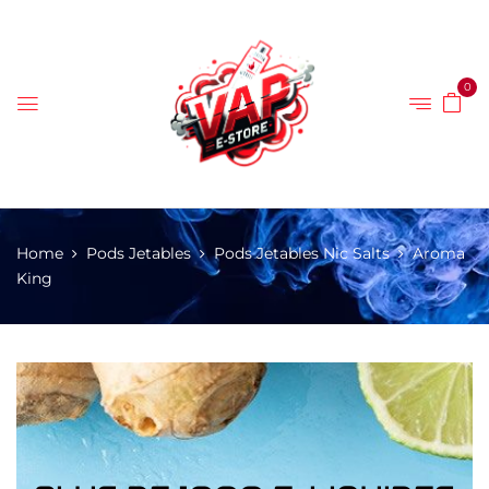
0
Home
Pods Jetables
Pods Jetables Nic Salts
Aroma
King