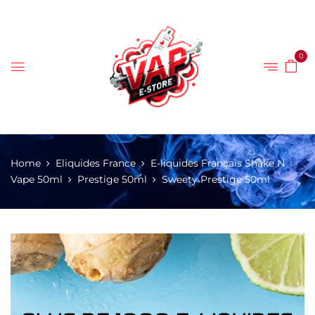
0
Home
Eliquides France
E-liquides Français Shake N
Vape 50ml
Prestige 50ml
Sweety Prestige 50ml