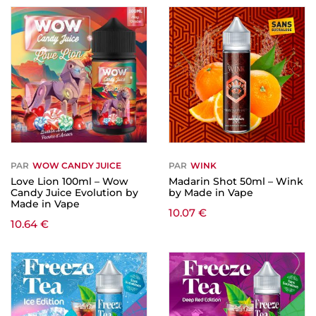
PAR
WOW CANDY JUICE
PAR
WINK
Love Lion 100ml – Wow
Madarin Shot 50ml – Wink
Candy Juice Evolution by
by Made in Vape
Made in Vape
10.07
€
10.64
€