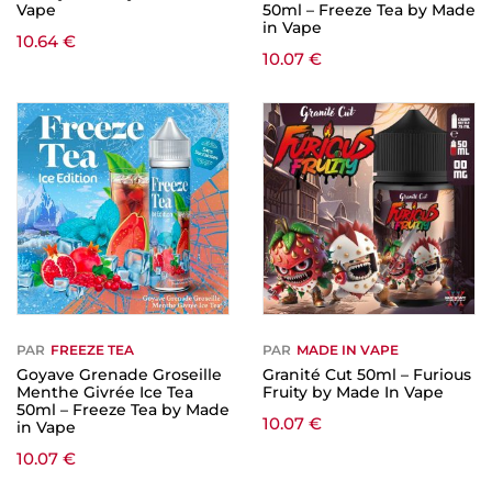
Vape
50ml – Freeze Tea by Made
in Vape
10.64
€
10.07
€
PAR
FREEZE TEA
PAR
MADE IN VAPE
Goyave Grenade Groseille
Granité Cut 50ml – Furious
Menthe Givrée Ice Tea
Fruity by Made In Vape
50ml – Freeze Tea by Made
10.07
€
in Vape
10.07
€