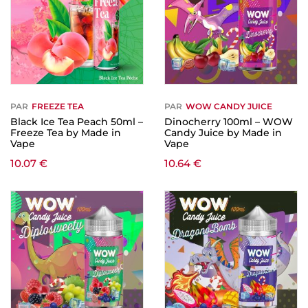
PAR
FREEZE TEA
PAR
WOW CANDY JUICE
Black Ice Tea Peach 50ml –
Dinocherry 100ml – WOW
Freeze Tea by Made in
Candy Juice by Made in
Vape
Vape
10.07
€
10.64
€