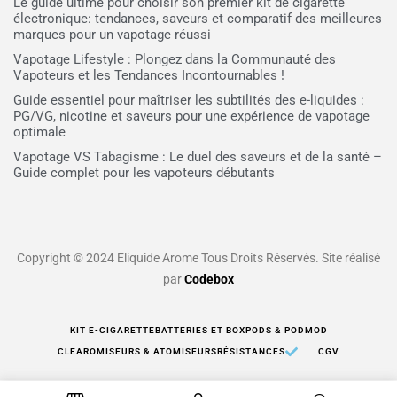
Le guide ultime pour choisir son premier kit de cigarette
électronique: tendances, saveurs et comparatif des meilleures
marques pour un vapotage réussi
Vapotage Lifestyle : Plongez dans la Communauté des
Vapoteurs et les Tendances Incontournables !
Guide essentiel pour maîtriser les subtilités des e-liquides :
PG/VG, nicotine et saveurs pour une expérience de vapotage
optimale
Vapotage VS Tabagisme : Le duel des saveurs et de la santé –
Guide complet pour les vapoteurs débutants
Copyright © 2024 Eliquide Arome Tous Droits Réservés. Site réalisé
par
Codebox
KIT E-CIGARETTE
BATTERIES ET BOX
PODS & PODMOD
CLEAROMISEURS & ATOMISEURS
RÉSISTANCES
CGV