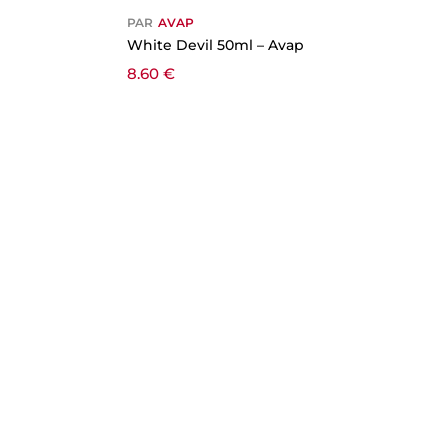
PAR
AVAP
White Devil 50ml – Avap
8.60
€