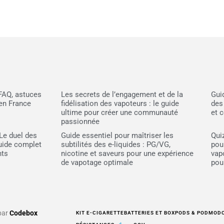
 FAQ, astuces
Les secrets de l’engagement et de la
Gui
en France
fidélisation des vapoteurs : le guide
des
ultime pour créer une communauté
et 
passionnée
Le duel des
Guide essentiel pour maîtriser les
Quiz
Guide complet
subtilités des e-liquides : PG/VG,
pou
nts
nicotine et saveurs pour une expérience
vap
de vapotage optimale
pou
 par
Codebox
KIT E-CIGARETTE
BATTERIES ET BOX
PODS & PODMOD