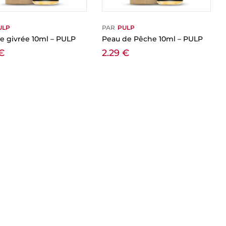
ULP
PAR
PULP
le givrée 10ml – PULP
Peau de Pêche 10ml – PULP
€
2.29
€