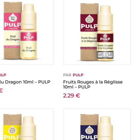
ULP
PAR
PULP
 du Dragon 10ml – PULP
Fruits Rouges à la Réglisse
10ml – PULP
€
2.29
€