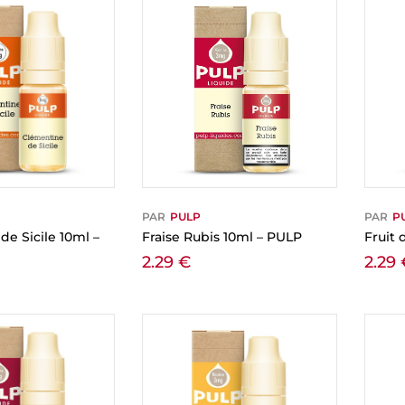
PAR
PULP
PAR
P
e Sicile 10ml –
Fraise Rubis 10ml – PULP
Fruit
2.29
€
2.29