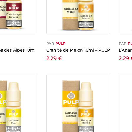
PAR
PULP
PAR
P
es des Alpes 10ml
Granité de Melon 10ml – PULP
L’Ana
2.29
€
2.29