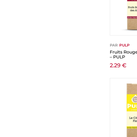
PAR
PULP
Fruits Roug
– PULP
2.29
€