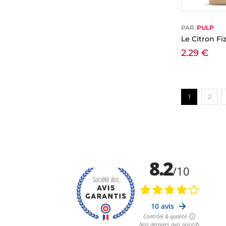
PAR
PULP
Le Citron Fi
2.29
€
1
2