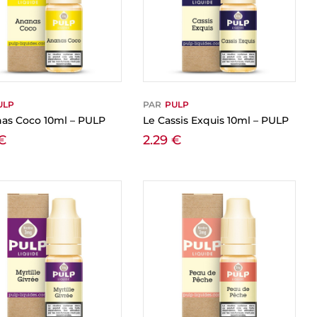
ULP
PAR
PULP
nas Coco 10ml – PULP
Le Cassis Exquis 10ml – PULP
€
2.29
€