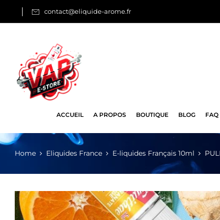
contact@eliquide-arome.fr
ACCUEIL
A PROPOS
BOUTIQUE
BLOG
FAQ
Home
Eliquides France
E-liquides Français 10ml
PULP