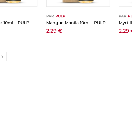
PAR
PULP
PAR
P
zz 10ml – PULP
Mangue Manila 10ml – PULP
Myrtil
2.29
€
2.29