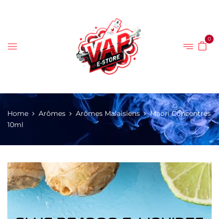
0
Home
Arômes
Arômes Malaisiens
Maori Concentrés
10ml