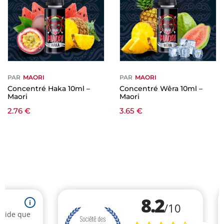
PAR
MAORI
PAR
MAORI
Concentré Haka 10ml –
Concentré Wêra 10ml –
Maori
Maori
2.76
€
3.65
€