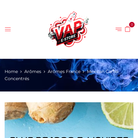
0
Home
Arômes
Arômes France
Mexican Cartel
Concentrés