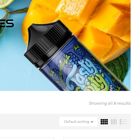
ES
Showing all 8 results
Default sorting