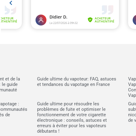
t et de la
Guide ultime du vapoteur: FAQ, astuces
Vap
: le guide
et tendances du vapotage en France
Vap
mmunauté
Con
Vap
vapotage :
Guide ultime pour résoudre les
Gui
s communautés
problèmes de fuite et optimiser le
subt
és de
fonctionnement de votre cigarette
nic
électronique : conseils, astuces et
de 
erreurs à éviter pour les vapoteurs
débutants !