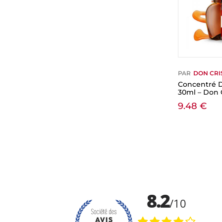
PAR
DON CRI
Concentré D
30ml – Don 
9.48
€