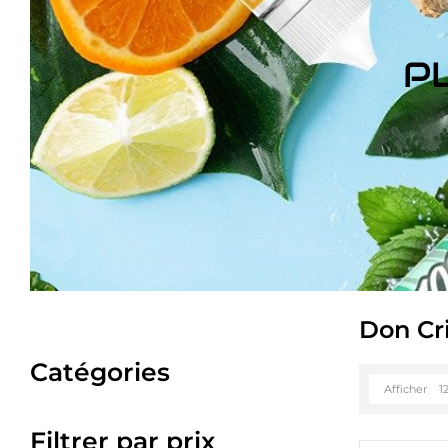
P
Don Cr
Catégories
Afficher
1
Filtrer par prix